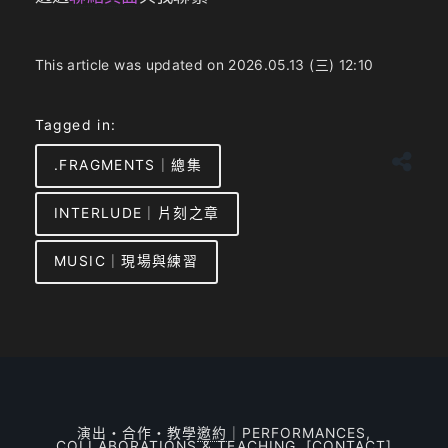
This article was updated on 2026.05.13 (三) 12:10
Tagged in:
.FRAGMENTS｜總集
INTERLUDE｜片刻之章
MUSIC｜現場與練習
演出・合作・教學
邀約
｜PERFORMANCES,
COLLABORATIONS & TEACHING
[CONTACT]