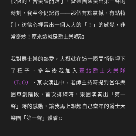
很快的，合奏課開始了，當樂團演奏出第一聲的
時刻，我至今仍記得——那個有點震撼、有點特
別，彷彿心裡冒出一個大大的「！」的感覺，非
常奇妙！原來這就是爵士樂嗎🥰
我對爵士樂的熱愛，大概就在這一瞬間悄悄埋下
了種子。多年後我加入
臺北爵士大樂隊
（TJO）
，某次演出中，老師主持時提到當年樂
團草創階段，首次排練時，樂團演奏出「第一
聲」時的感動，讓我馬上想起自己當年的爵士大
樂團「第一聲」體驗☺️