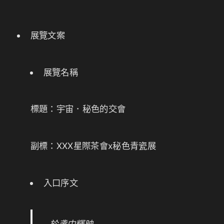
展覽文案
展覽名稱
標題：宇宙．秘色的交會
副標：XXX星際茶會x秘色青瓷展
入口序文
於盞中輝映