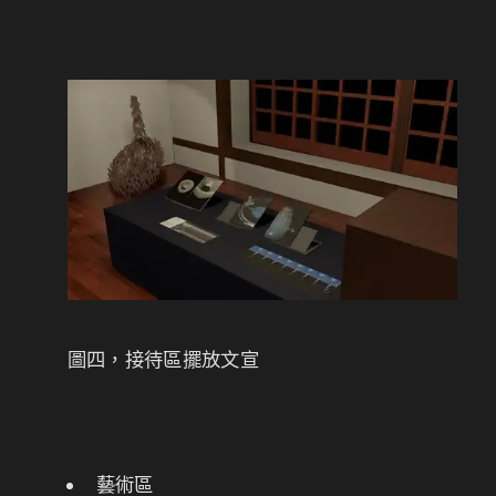
圖四，接待區擺放文宣
藝術區