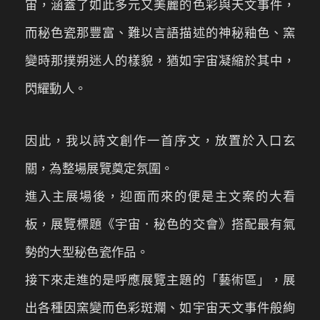
宙，涵蓋了如此多元又美麗的色彩與天文事件，
而秘色瓷那豐富、難以言語描述的神秘釉色、窯
變時那撲朔迷人的樣貌，猶如宇宙凝縮於其中，
閃耀動人。
因此，我以詩文創作一首序文，放置於入口玄
關，為整場展覽奠定氛圍。
進入主展場後，迎面而來的便是主文案的大看
板，展覽標題《宇宙．秘色的交會》搭配最有氣
勢的大型秘色瓷作品。
接下來走進的是呼應展覽主題的「藝術區」，展
出各種因窯變而色彩斑斕、如宇宙天文事件般絢