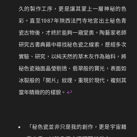
久的製作工序，更是讓其蒙上一層神秘的色
彩。直至1987年陝西法門寺地宮出土秘色青
瓷古物後，才終於能夠一窺堂奧。陶藝家老師
研究古書典籍中尋找秘色瓷之線索，歷經多次
實驗、研究，以純天然的草木灰作為釉料，將
秘色瓷釉面晶瑩剔透、翡翠般的寶光，表面如
冰裂般的「開片」紋理，重現於現代，複刻其
當年精緻的的樣貌。
↩
「秘色瓷並非只是我的創作，更是宇宙藉