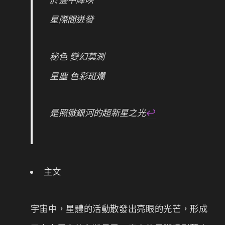
星際間迸發
秘色 變幻莫測
星塵 色彩斑斕
是照徹銀河的超新星之光
↩
主文
宇宙中，星體的活動散發出亮眼的光芒，形成