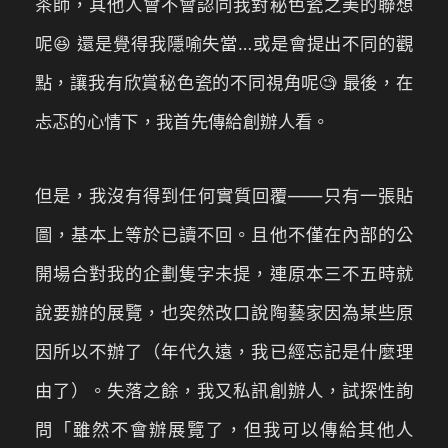
茶師，其他人會不會認同我對秘色瓷之美的聯想
呢😆 還是覺得我隱喻失當…或是會提出不同的觀
點，讓我有欣賞秘色瓷的不同視角呢🧐 最後，在
忐忑的心情下，我首先傳給創辦人看。
但是，我沒有得到任何實質回覆——只有一張貼
圖，基本上等於已讀不回。且他不僅在內部的公
開場合對我的企劃隻字未提，連原本三不五時就
說要辦的展覽，也突然改口說陶藝家因為某些原
因所以不辦了（年代久遠，我已經忘記是什麼理
由了）。失落之餘，我又私訊創辦人，試探性詢
問「雖然不會辦展覽了，但我可以傳給其他人