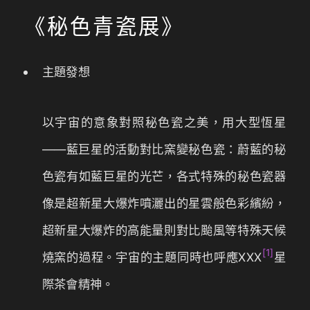
《秘色青瓷展》
主題發想
以宇宙的意象對照秘色瓷之美，用大型恆星
——藍巨星的活動對比窯變秘色瓷：蔚藍的秘
色瓷有如藍巨星的光芒，各式特殊的秘色瓷器
像是超新星大爆炸噴灑出的星雲般色彩繽紛，
超新星大爆炸的高能量則對比颱風等特殊天候
[1]
燒窯的過程。宇宙的主題同時也呼應XXX
星
際茶會精神。